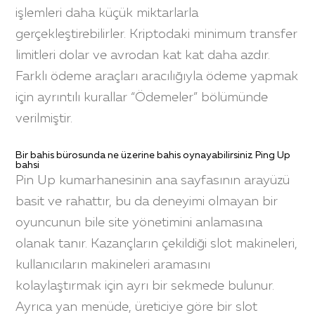
işlemleri daha küçük miktarlarla
gerçekleştirebilirler. Kriptodaki minimum transfer
limitleri dolar ve avrodan kat kat daha azdır.
Farklı ödeme araçları aracılığıyla ödeme yapmak
için ayrıntılı kurallar “Ödemeler” bölümünde
verilmiştir.
Bir bahis bürosunda ne üzerine bahis oynayabilirsiniz Ping Up
bahsi
Pin Up kumarhanesinin ana sayfasının arayüzü
basit ve rahattır, bu da deneyimi olmayan bir
oyuncunun bile site yönetimini anlamasına
olanak tanır. Kazançların çekildiği slot makineleri,
kullanıcıların makineleri aramasını
kolaylaştırmak için ayrı bir sekmede bulunur.
Ayrıca yan menüde, üreticiye göre bir slot