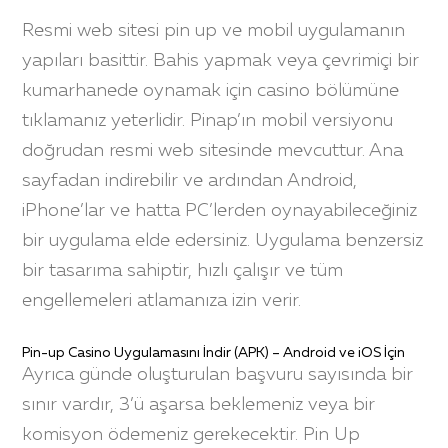
Resmi web sitesi pin up ve mobil uygulamanın
yapıları basittir. Bahis yapmak veya çevrimiçi bir
kumarhanede oynamak için casino bölümüne
tıklamanız yeterlidir. Pinap’ın mobil versiyonu
doğrudan resmi web sitesinde mevcuttur. Ana
sayfadan indirebilir ve ardından Android,
iPhone’lar ve hatta PC’lerden oynayabileceğiniz
bir uygulama elde edersiniz. Uygulama benzersiz
bir tasarıma sahiptir, hızlı çalışır ve tüm
engellemeleri atlamanıza izin verir.
Pin-up Casino Uygulamasını İndir (APK) – Android ve iOS İçin
Ayrıca günde oluşturulan başvuru sayısında bir
sınır vardır, 3’ü aşarsa beklemeniz veya bir
komisyon ödemeniz gerekecektir. Pin Up