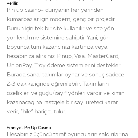
verilir.
Pin up casino- dünyanın her yerinden
kumarbazlar için modern, genç bir projedir.
Bunun için tek bir site kullanılır ve site yön
yönlendirme sistemine sahiptir. Yani, gün
boyunca tüm kazancınızı kartınıza veya
hesabınıza alırsınız. Pinup, Visa, MasterCard,
UnionPay, Troy ödeme sistemlerini destekler.
Burada sanal takımlar oynar ve sonuç sadece
2-3 dakika içinde öğrenilebilir. Takımların
özellikleri ve güçlü/zayıf yönleri vardır ve kimin
kazanacağına rastgele bir sayı üreteci karar
verir, “hile” hariç tutulur.
Emniyet Pin Up Casino
Hesabınız üçüncü taraf oyuncuların saldırılarına