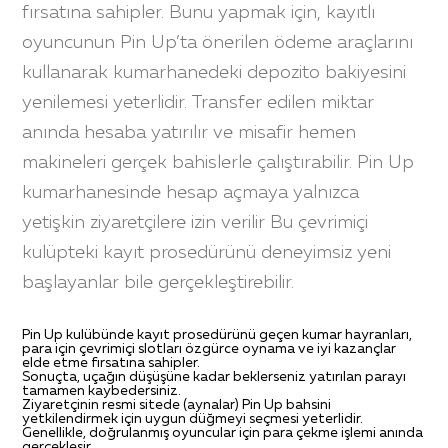
fırsatına sahipler. Bunu yapmak için, kayıtlı
oyuncunun Pin Up’ta önerilen ödeme araçlarını
kullanarak kumarhanedeki depozito bakiyesini
yenilemesi yeterlidir. Transfer edilen miktar
anında hesaba yatırılır ve misafir hemen
makineleri gerçek bahislerle çalıştırabilir. Pin Up
kumarhanesinde hesap açmaya yalnızca
yetişkin ziyaretçilere izin verilir Bu çevrimiçi
kulüpteki kayıt prosedürünü deneyimsiz yeni
başlayanlar bile gerçekleştirebilir.
Pin Up kulübünde kayıt prosedürünü geçen kumar hayranları,
para için çevrimiçi slotları özgürce oynama ve iyi kazançlar
elde etme fırsatına sahipler.
Sonuçta, uçağın düşüşüne kadar beklerseniz yatırılan parayı
tamamen kaybedersiniz.
Ziyaretçinin resmi sitede (aynalar) Pin Up bahsini
yetkilendirmek için uygun düğmeyi seçmesi yeterlidir.
Genellikle, doğrulanmış oyuncular için para çekme işlemi anında
gerçekleşir.