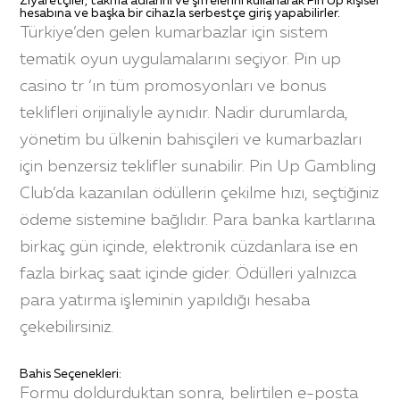
Ziyaretçiler, takma adlarını ve şifrelerini kullanarak Pin Up kişisel
hesabına ve başka bir cihazla serbestçe giriş yapabilirler.
Türkiye’den gelen kumarbazlar için sistem
tematik oyun uygulamalarını seçiyor. Pin up
casino tr ‘ın tüm promosyonları ve bonus
teklifleri orijinaliyle aynıdır. Nadir durumlarda,
yönetim bu ülkenin bahisçileri ve kumarbazları
için benzersiz teklifler sunabilir. Pin Up Gambling
Club’da kazanılan ödüllerin çekilme hızı, seçtiğiniz
ödeme sistemine bağlıdır. Para banka kartlarına
birkaç gün içinde, elektronik cüzdanlara ise en
fazla birkaç saat içinde gider. Ödülleri yalnızca
para yatırma işleminin yapıldığı hesaba
çekebilirsiniz.
Bahis Seçenekleri:
Formu doldurduktan sonra, belirtilen e-posta