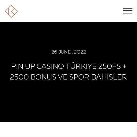
26 JUNE , 2022
PIN UP CASINO TÜRKIYE 250FS +
2500 BONUS VE SPOR BAHISLER