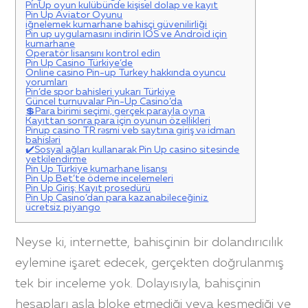
PinUp oyun kulübünde kişisel dolap ve kayıt
Pin Up Aviator Oyunu
iğnelemek kumarhane bahisçi güvenilirliği
Pin up uygulamasını indirin IOS ve Android için
kumarhane
Operatör lisansını kontrol edin
Pin Up Casino Türkiye’de
Online casino Pin-up Turkey hakkında oyuncu
yorumları
Pin’de spor bahisleri yukarı Türkiye
Güncel turnuvalar Pin-Up Casino’da
💲Para birimi seçimi, gerçek parayla oyna
Kayıttan sonra para için oyunun özellikleri
Pinup casino TR rəsmi veb saytına giriş və idman
bahisləri
✔️Sosyal ağları kullanarak Pin Up casino sitesinde
yetkilendirme
Pin Up Türkiye kumarhane lisansı
Pin Up Bet’te ödeme incelemeleri
Pin Up Giriş: Kayıt prosedürü
Pin Up Casino’dan para kazanabileceğiniz
ücretsiz piyango
Neyse ki, internette, bahisçinin bir dolandırıcılık
eylemine işaret edecek, gerçekten doğrulanmış
tek bir inceleme yok. Dolayısıyla, bahisçinin
hesapları asla bloke etmediği veya kesmediği ve