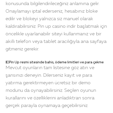
konusunda bilgilendirileceğiniz anlamına gelir.
Onaylamayı iptal ederseniz, hesabınız bloke
edilir ve blokeyi yalnızca siz manuel olarak
kaldırabilirsiniz. Pin up casino indir başlatmak için
öncelikle uyarlanabilir siteyi kullanmanız ve bir
akıllı telefon veya tablet aracılığıyla ana sayfaya
gitmeniz gerekir.
💵Pin Up resmi sitesinde bahis, ödeme limitleri ve para çekme
Mevcut oyunların tam listesine göz atın ve
şansınızı deneyin. Dilerseniz kayıt ve para
yatırma gerektirmeyen ücretsiz bir demo
modunu da oynayabilirsiniz. Seçilen oyunun
kurallarını ve özelliklerini anladıktran sonra
gerçek parayla oynamaya geçebilirsiniz.