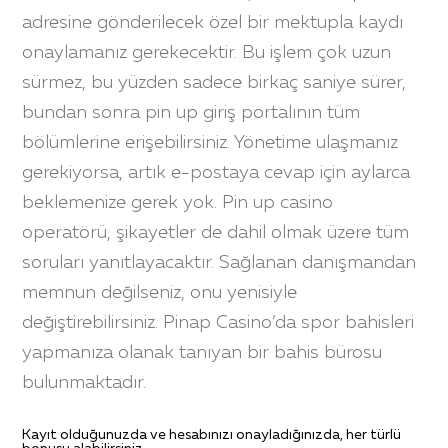
adresine gönderilecek özel bir mektupla kaydı
onaylamanız gerekecektir. Bu işlem çok uzun
sürmez, bu yüzden sadece birkaç saniye sürer,
bundan sonra pin up giriş portalının tüm
bölümlerine erişebilirsiniz. Yönetime ulaşmanız
gerekiyorsa, artık e-postaya cevap için aylarca
beklemenize gerek yok. Pin up casino
operatörü, şikayetler de dahil olmak üzere tüm
soruları yanıtlayacaktır. Sağlanan danışmandan
memnun değilseniz, onu yenisiyle
değiştirebilirsiniz. Pinap Casino’da spor bahisleri
yapmanıza olanak tanıyan bir bahis bürosu
bulunmaktadır.
Kayıt olduğunuzda ve hesabınızı onayladığınızda, her türlü