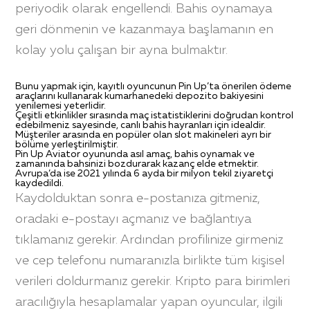
periyodik olarak engellendi. Bahis oynamaya
geri dönmenin ve kazanmaya başlamanın en
kolay yolu çalışan bir ayna bulmaktır.
Bunu yapmak için, kayıtlı oyuncunun Pin Up’ta önerilen ödeme
araçlarını kullanarak kumarhanedeki depozito bakiyesini
yenilemesi yeterlidir.
Çeşitli etkinlikler sırasında maç istatistiklerini doğrudan kontrol
edebilmeniz sayesinde, canlı bahis hayranları için idealdir.
Müşteriler arasında en popüler olan slot makineleri ayrı bir
bölüme yerleştirilmiştir.
Pin Up Aviator oyununda asıl amaç, bahis oynamak ve
zamanında bahsinizi bozdurarak kazanç elde etmektir.
Avrupa’da ise 2021 yılında 6 ayda bir milyon tekil ziyaretçi
kaydedildi.
Kaydolduktan sonra e-postanıza gitmeniz,
oradaki e-postayı açmanız ve bağlantıya
tıklamanız gerekir. Ardından profilinize girmeniz
ve cep telefonu numaranızla birlikte tüm kişisel
verileri doldurmanız gerekir. Kripto para birimleri
aracılığıyla hesaplamalar yapan oyuncular, ilgili