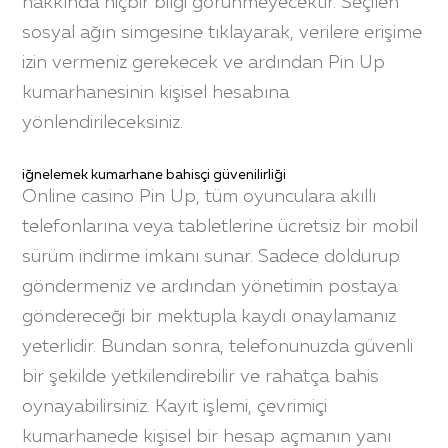
hakkında hiçbir bilgi görünmeyecektir. Seçilen
sosyal ağın simgesine tıklayarak, verilere erişime
izin vermeniz gerekecek ve ardından Pin Up
kumarhanesinin kişisel hesabına
yönlendirileceksiniz.
iğnelemek kumarhane bahisçi güvenilirliği
Online casino Pin Up, tüm oyunculara akıllı
telefonlarına veya tabletlerine ücretsiz bir mobil
sürüm indirme imkanı sunar. Sadece doldurup
göndermeniz ve ardından yönetimin postaya
göndereceği bir mektupla kaydı onaylamanız
yeterlidir. Bundan sonra, telefonunuzda güvenli
bir şekilde yetkilendirebilir ve rahatça bahis
oynayabilirsiniz. Kayıt işlemi, çevrimiçi
kumarhanede kişisel bir hesap açmanın yanı