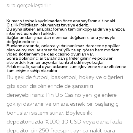
sıra gerçekleştirilir.
Kumar sitesine kaydolmadan önce ana sayfanın altındaki
Gizlilik Politikasını okumanızı tavsiye ederiz.
Bu ayna siteler, ana platformun tam bir kopyasıdır ve yalnızca
internet adresleri farklıdır.
Sağlanan danışmandan memnun değilseniz, onu yenisiyle
değiştirebilirsiniz.
Bunların arasında, onlarca yıldır inanılmaz derecede popüler
olan ve oyuncular arasında büyük talep gören hem modern
video slotlar hem de klasik casino oyunları var.
Sonra dolandırıcılar tarafından şifreler çalınır ve popüler
sitelerdeki kombinasyonlar kontrol edilmeye başlar.
Artık misafir, sanal oyun odasının tüm işlevlerine ve özelliklerine
tam erişime sahip olacaktır.
Bu şekilde futbol, basketbol, hokey ve diğerleri
gibi spor disiplinlerinde de şansınızı
deneyebilirsiniz. Pin Up Casino yeni gelenlere
çok iyi davranır ve onlara esnek bir başlangıç
bonusları sistemi sunar. Böylece ilk
depozitonuzda %100, 10 USD veya daha fazla
depozito için 250 freespin, ayrıca nakit para