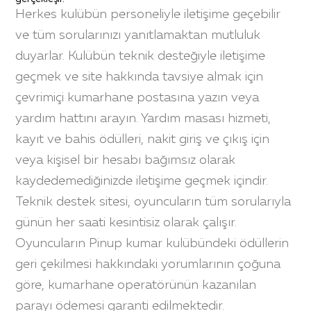
Herkes kulübün personeliyle iletişime geçebilir
ve tüm sorularınızı yanıtlamaktan mutluluk
duyarlar. Kulübün teknik desteğiyle iletişime
geçmek ve site hakkında tavsiye almak için
çevrimiçi kumarhane postasına yazın veya
yardım hattını arayın. Yardım masası hizmeti,
kayıt ve bahis ödülleri, nakit giriş ve çıkış için
veya kişisel bir hesabı bağımsız olarak
kaydedemediğinizde iletişime geçmek içindir.
Teknik destek sitesi, oyuncuların tüm sorularıyla
günün her saati kesintisiz olarak çalışır.
Oyuncuların Pinup kumar kulübündeki ödüllerin
geri çekilmesi hakkındaki yorumlarının çoğuna
göre, kumarhane operatörünün kazanılan
parayı ödemesi garanti edilmektedir.