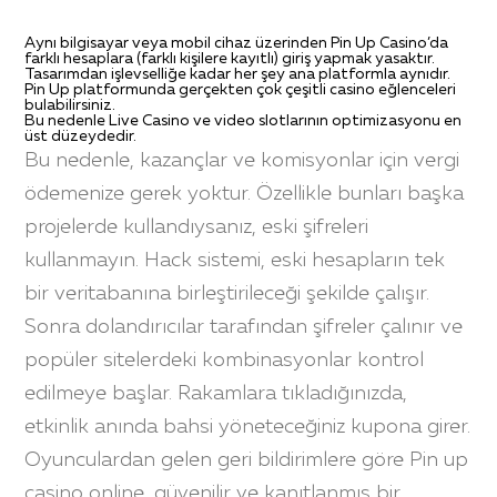
Aynı bilgisayar veya mobil cihaz üzerinden Pin Up Casino’da
farklı hesaplara (farklı kişilere kayıtlı) giriş yapmak yasaktır.
Tasarımdan işlevselliğe kadar her şey ana platformla aynıdır.
Pin Up platformunda gerçekten çok çeşitli casino eğlenceleri
bulabilirsiniz.
Bu nedenle Live Casino ve video slotlarının optimizasyonu en
üst düzeydedir.
Bu nedenle, kazançlar ve komisyonlar için vergi
ödemenize gerek yoktur. Özellikle bunları başka
projelerde kullandıysanız, eski şifreleri
kullanmayın. Hack sistemi, eski hesapların tek
bir veritabanına birleştirileceği şekilde çalışır.
Sonra dolandırıcılar tarafından şifreler çalınır ve
popüler sitelerdeki kombinasyonlar kontrol
edilmeye başlar. Rakamlara tıkladığınızda,
etkinlik anında bahsi yöneteceğiniz kupona girer.
Oyunculardan gelen geri bildirimlere göre Pin up
casino online, güvenilir ve kanıtlanmış bir