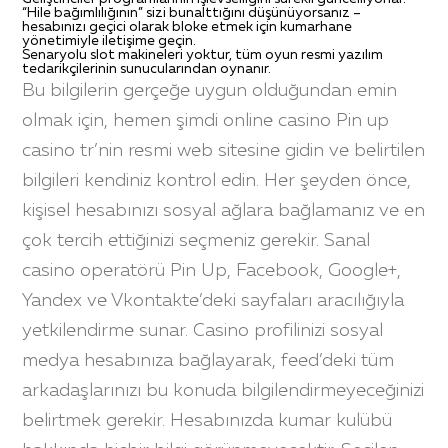
“Hile bağımlılığının” sizi bunalttığını düşünüyorsanız –
hesabınızı geçici olarak bloke etmek için kumarhane
yönetimiyle iletişime geçin.
Senaryolu slot makineleri yoktur, tüm oyun resmi yazılım
tedarikçilerinin sunucularından oynanır.
Bu bilgilerin gerçeğe uygun olduğundan emin
olmak için, hemen şimdi online casino Pin up
casino tr’nin resmi web sitesine gidin ve belirtilen
bilgileri kendiniz kontrol edin. Her şeyden önce,
kişisel hesabınızı sosyal ağlara bağlamanız ve en
çok tercih ettiğinizi seçmeniz gerekir. Sanal
casino operatörü Pin Up, Facebook, Google+,
Yandex ve Vkontakte’deki sayfaları aracılığıyla
yetkilendirme sunar. Casino profilinizi sosyal
medya hesabınıza bağlayarak, feed’deki tüm
arkadaşlarınızı bu konuda bilgilendirmeyeceğinizi
belirtmek gerekir. Hesabınızda kumar kulübü